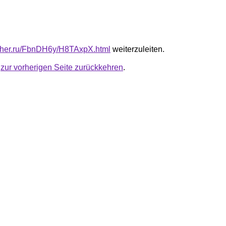
luther.ru/FbnDH6y/H8TAxpX.html
weiterzuleiten.
u
zur vorherigen Seite zurückkehren
.