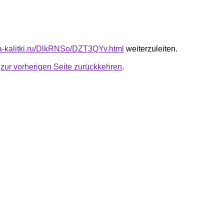
ota-kalitki.ru/DlkRNSo/DZT3QYv.html
weiterzuleiten.
u
zur vorherigen Seite zurückkehren
.