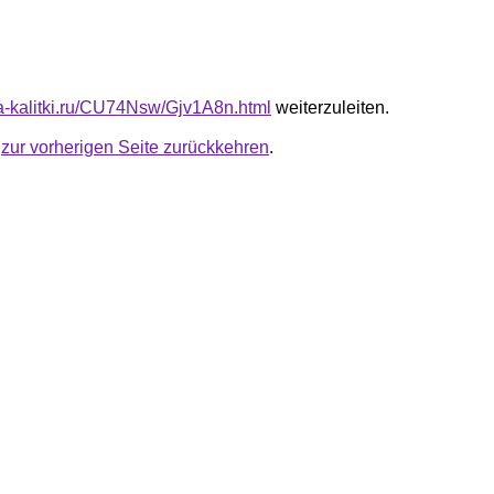
ota-kalitki.ru/CU74Nsw/Gjv1A8n.html
weiterzuleiten.
u
zur vorherigen Seite zurückkehren
.