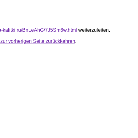
ota-kalitki.ru/BnLeAhG/7J5Sm6w.html
weiterzuleiten.
u
zur vorherigen Seite zurückkehren
.