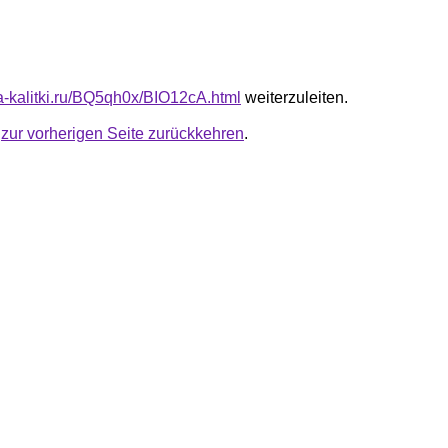
ta-kalitki.ru/BQ5qh0x/BIO12cA.html
weiterzuleiten.
u
zur vorherigen Seite zurückkehren
.