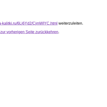
ta-kalitki.ru/6Lj6Yd2/CjmWIYC.html
weiterzuleiten.
u
zur vorherigen Seite zurückkehren
.