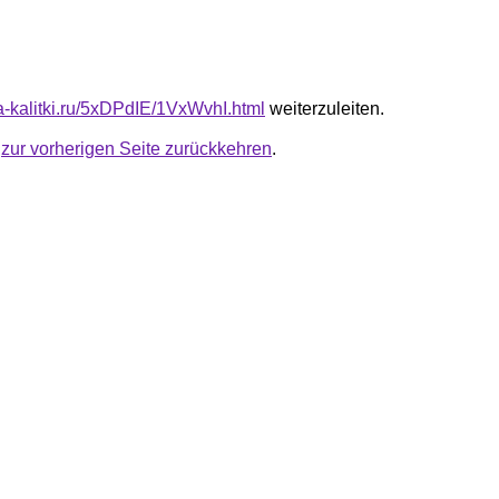
ta-kalitki.ru/5xDPdIE/1VxWvhI.html
weiterzuleiten.
u
zur vorherigen Seite zurückkehren
.