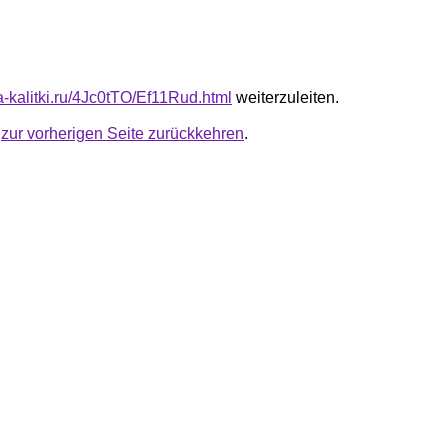
ta-kalitki.ru/4Jc0tTO/Ef11Rud.html
weiterzuleiten.
u
zur vorherigen Seite zurückkehren
.