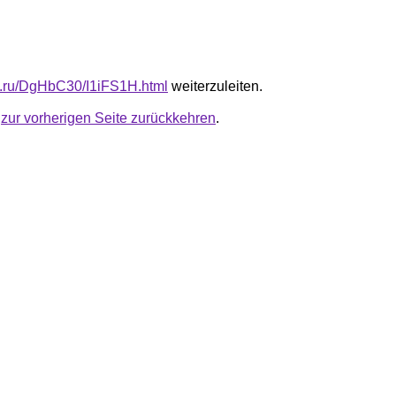
fb.ru/DgHbC30/I1iFS1H.html
weiterzuleiten.
u
zur vorherigen Seite zurückkehren
.