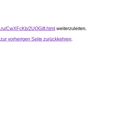
fb.ru/CwXFcKb/2UQGift.html
weiterzuleiten.
u
zur vorherigen Seite zurückkehren
.