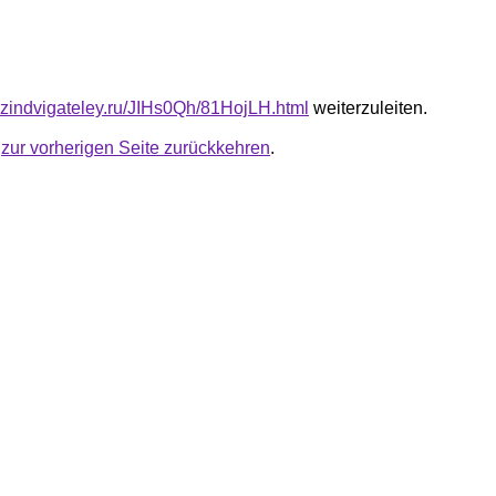
azindvigateley.ru/JIHs0Qh/81HojLH.html
weiterzuleiten.
u
zur vorherigen Seite zurückkehren
.