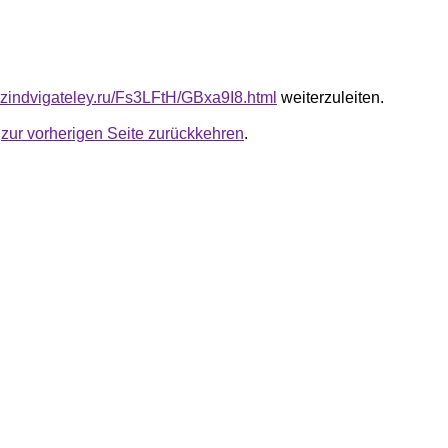
azindvigateley.ru/Fs3LFtH/GBxa9I8.html
weiterzuleiten.
u
zur vorherigen Seite zurückkehren
.