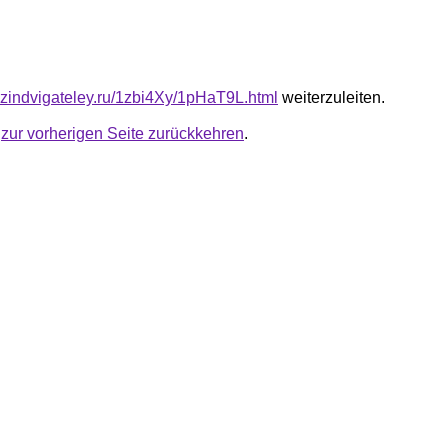
azindvigateley.ru/1zbi4Xy/1pHaT9L.html
weiterzuleiten.
u
zur vorherigen Seite zurückkehren
.