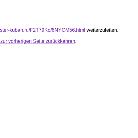
master-kuban.ru/F2T79Ko/6NYCM56.html
weiterzuleiten.
u
zur vorherigen Seite zurückkehren
.