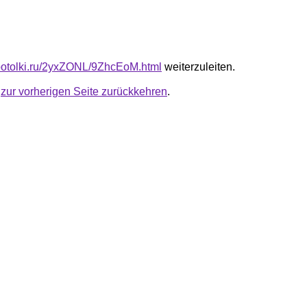
e-potolki.ru/2yxZONL/9ZhcEoM.html
weiterzuleiten.
u
zur vorherigen Seite zurückkehren
.